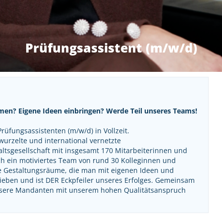
Prüfungsassistent (m/w/d)
? Eigene Ideen einbringen? Werde Teil unseres Teams!
rüfungsassistenten (m/w/d) in Vollzeit.
wurzelte und international vernetzte
ltsgesellschaft mit insgesamt 170 Mitarbeiterinnen und
ch ein motiviertes Team von rund 30 Kolleginnen und
ße Gestaltungsräume, die man mit eigenen Ideen und
eben und ist DER Eckpfeiler unseres Erfolges. Gemeinsam
nsere Mandanten mit unserem hohen Qualitätsanspruch