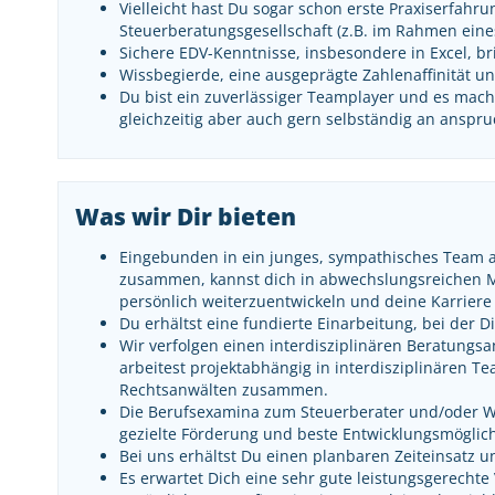
Vielleicht hast Du sogar schon erste Praxiserfahru
Steuerberatungsgesellschaft (z.B. im Rahmen ein
Sichere EDV-Kenntnisse, insbesondere in Excel, br
Wissbegierde, eine ausgeprägte Zahlenaffinität und
Du bist ein zuverlässiger Teamplayer und es macht
gleichzeitig aber auch gern selbständig an anspr
Was wir Dir bieten
Eingebunden in ein junges, sympathisches Team 
zusammen, kannst dich in abwechslungsreichen Ma
persönlich weiterzuentwickeln und deine Karriere i
Du erhältst eine fundierte Einarbeitung, bei der 
Wir verfolgen einen interdisziplinären Beratungs
arbeitest projektabhängig in interdisziplinären T
Rechtsanwälten zusammen.
Die Berufsexamina zum Steuerberater und/oder Wir
gezielte Förderung und beste Entwicklungsmöglich
Bei uns erhältst Du einen planbaren Zeiteinsatz u
Es erwartet Dich eine sehr gute leistungsgerechte