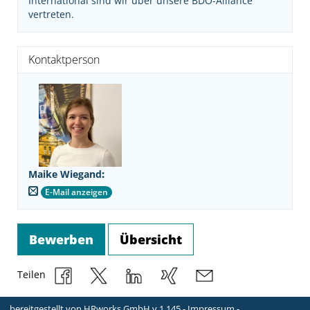
International sind wir über unsere BDO-Alliance
vertreten.
Kontaktperson
Maike Wiegand
:
E-Mail anzeigen
Bewerben
Übersicht
Teilen
bereitgestellt von
HRworks GmbH
v.1.145 -
Impressum
-