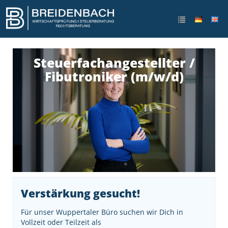
Steuerfachangestellter /
Fibutroniker (m/w/d)
Verstärkung gesucht!
Für unser Wuppertaler Büro suchen wir Dich in
Vollzeit oder Teilzeit als